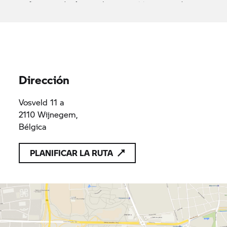
confirma que solo ofrece productos o servicios que cumplen
las disposiciones aplicables del Derecho de la Unión
Meeusen Motoren Antwerpen
BE0563613055
BE0563613055
bv
Dirección
Vosveld 11 a
2110 Wijnegem,
Bélgica
PLANIFICAR LA RUTA