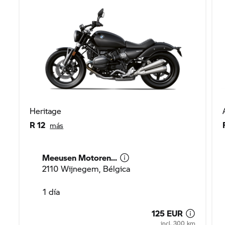
Heritage
R 12
más
Meeusen Motoren...
2110 Wijnegem, Bélgica
1 día
125 EUR
incl. 300 km