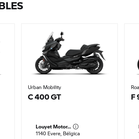
BLES
Urban Mobility
Roa
C 400 GT
F 
Louyet Motor...
1140 Evere, Bélgica