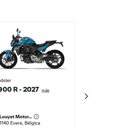
dster
Sport
900 R
- 2027
F 900 XR
más
más
Louyet Motor...
Louyet Motor...
1140 Evere, Bélgica
1140 Evere, Bél