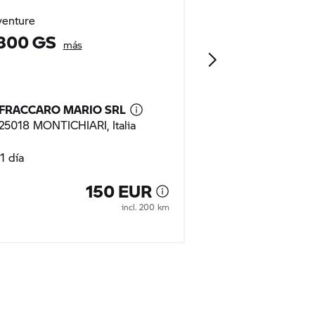
enture
Adventure
 800 GS
F 450 GS
más
FRACCARO MARIO SRL
FRACCARO MA
25018 MONTICHIARI, Italia
25018 MONTICHIA
1 día
1 día
150 EUR
incl. 200 km