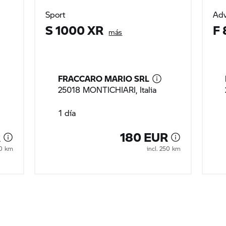
Sport
Adv
S 1000 XR
F
más
FRACCARO MARIO SRL
25018 MONTICHIARI, Italia
1 día
R
180 EUR
50 km
incl. 250 km