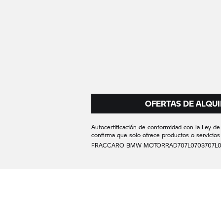
OFERTAS DE ALQUI
Autocertificación de conformidad con la Ley de S
confirma que solo ofrece productos o servicios
FRACCARO
BMW MOTORRAD
707L0703
707L