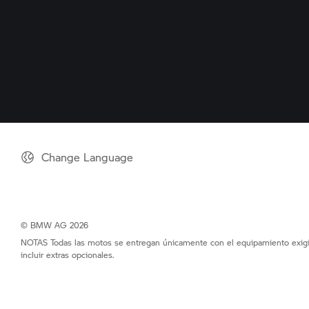
Change Language
© BMW AG 2026
NOTAS Todas las motos se entregan únicamente con el equipamiento exigid
incluir extras opcionales.