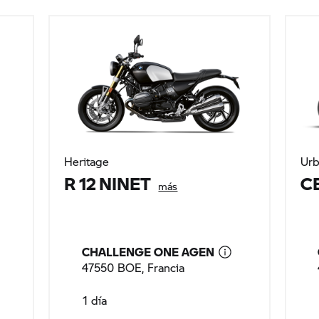
Heritage
Urb
R 12 NINET
C
más
CHALLENGE ONE AGEN
47550 BOE, Francia
1 día