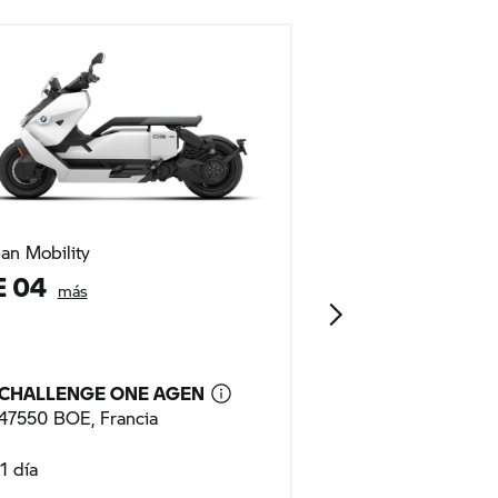
an Mobility
Roadster
E 04
F 900 R
- 20
más
CHALLENGE ONE AGEN
CHALLENGE O
47550 BOE, Francia
47550 BOE, Fra
1 día
1 día